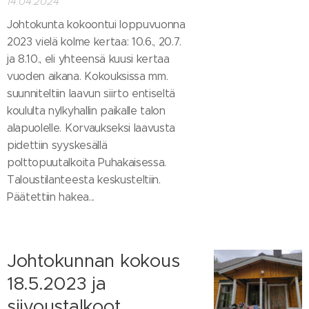
14.04.2024
Johtokunta kokoontui loppuvuonna
2023 vielä kolme kertaa: 10.6., 20.7.
ja 8.10., eli yhteensä kuusi kertaa
vuoden aikana. Kokouksissa mm.
suunniteltiin laavun siirto entiseltä
koululta nylkyhallin paikalle talon
alapuolelle. Korvaukseksi laavusta
pidettiin syyskesällä
polttopuutalkoita Puhakaisessa.
Taloustilanteesta keskusteltiin.
Päätettiin hakea...
Johtokunnan kokous
18.5.2023 ja
siivoustalkoot