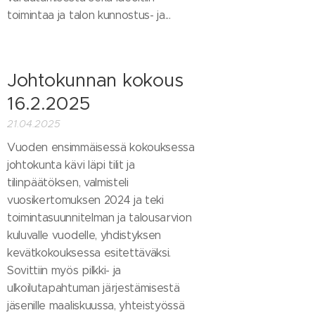
toimintaa ja talon kunnostus- ja...
Johtokunnan kokous
16.2.2025
21.04.2025
Vuoden ensimmäisessä kokouksessa
johtokunta kävi läpi tilit ja
tilinpäätöksen, valmisteli
vuosikertomuksen 2024 ja teki
toimintasuunnitelman ja talousarvion
kuluvalle vuodelle, yhdistyksen
kevätkokouksessa esitettäväksi.
Sovittiin myös pilkki- ja
ulkoilutapahtuman järjestämisestä
jäsenille maaliskuussa, yhteistyössä