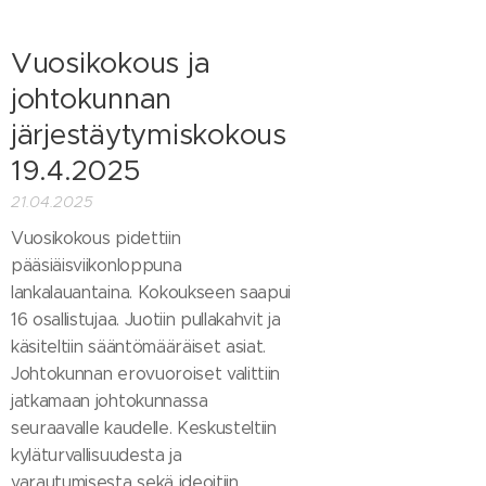
Vuosikokous ja
johtokunnan
järjestäytymiskokous
19.4.2025
21.04.2025
Vuosikokous pidettiin
pääsiäisviikonloppuna
lankalauantaina. Kokoukseen saapui
16 osallistujaa. Juotiin pullakahvit ja
käsiteltiin sääntömääräiset asiat.
Johtokunnan erovuoroiset valittiin
jatkamaan johtokunnassa
seuraavalle kaudelle. Keskusteltiin
kyläturvallisuudesta ja
varautumisesta sekä ideoitiin