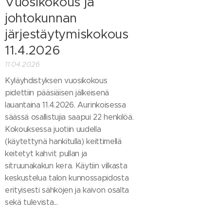
Vuosikokous ja
johtokunnan
järjestäytymiskokous
11.4.2026
11.04.2026
Kyläyhdistyksen vuosikokous
pidettiin pääsiäisen jälkeisenä
lauantaina 11.4.2026. Aurinkoisessa
säässä osallistujia saapui 22 henkilöä.
Kokouksessa juotiin uudella
(käytettynä hankitulla) keittimellä
keitetyt kahvit pullan ja
sitruunakakun kera. Käytiin vilkasta
keskustelua talon kunnossapidosta
erityisesti sähköjen ja kaivon osalta
sekä tulevista...