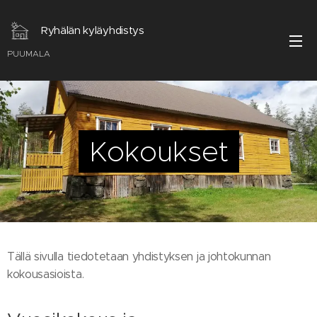
Ryhälän kyläyhdistys
PUUMALA
Kokoukset
Tällä sivulla tiedotetaan yhdistyksen ja johtokunnan
kokousasioista.