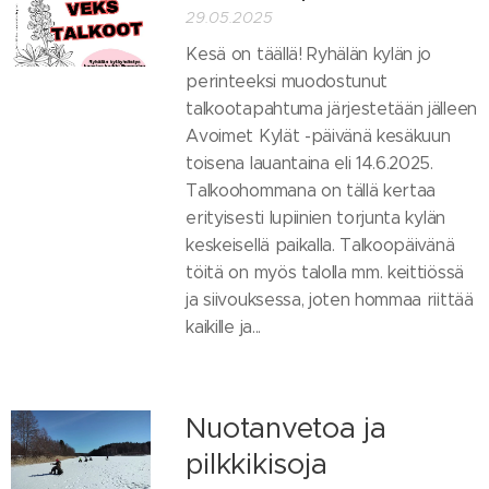
29.05.2025
Kesä on täällä! Ryhälän kylän jo
perinteeksi muodostunut
talkootapahtuma järjestetään jälleen
Avoimet Kylät -päivänä kesäkuun
toisena lauantaina eli 14.6.2025.
Talkoohommana on tällä kertaa
erityisesti lupiinien torjunta kylän
keskeisellä paikalla. Talkoopäivänä
töitä on myös talolla mm. keittiössä
ja siivouksessa, joten hommaa riittää
kaikille ja...
Nuotanvetoa ja
pilkkikisoja