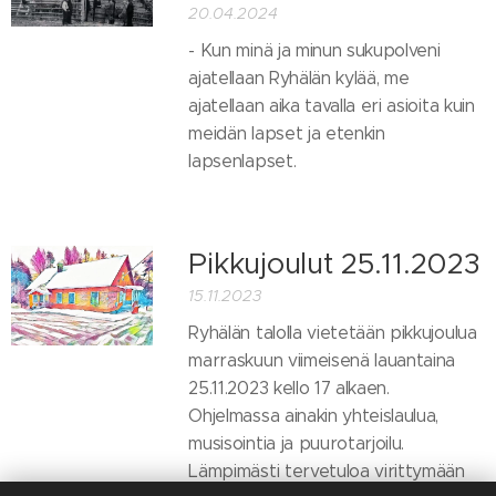
20.04.2024
- Kun minä ja minun sukupolveni
ajatellaan Ryhälän kylää, me
ajatellaan aika tavalla eri asioita kuin
meidän lapset ja etenkin
lapsenlapset.
Pikkujoulut 25.11.2023
15.11.2023
Ryhälän talolla vietetään pikkujoulua
marraskuun viimeisenä lauantaina
25.11.2023 kello 17 alkaen.
Ohjelmassa ainakin yhteislaulua,
musisointia ja puurotarjoilu.
Lämpimästi tervetuloa virittymään