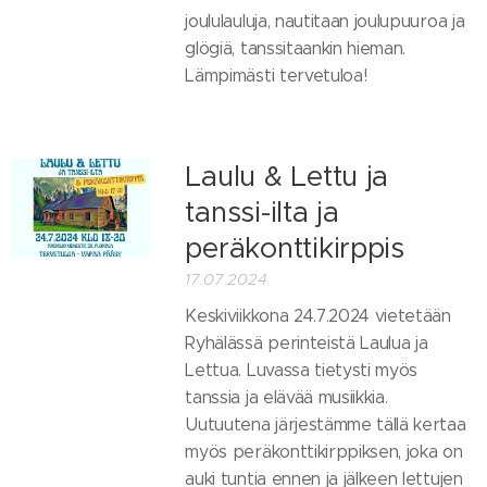
joululauluja, nautitaan joulupuuroa ja
glögiä, tanssitaankin hieman.
Lämpimästi tervetuloa!
Laulu & Lettu ja
tanssi-ilta ja
peräkonttikirppis
17.07.2024
Keskiviikkona 24.7.2024 vietetään
Ryhälässä perinteistä Laulua ja
Lettua. Luvassa tietysti myös
tanssia ja elävää musiikkia.
Uutuutena järjestämme tällä kertaa
myös peräkonttikirppiksen, joka on
auki tuntia ennen ja jälkeen lettujen