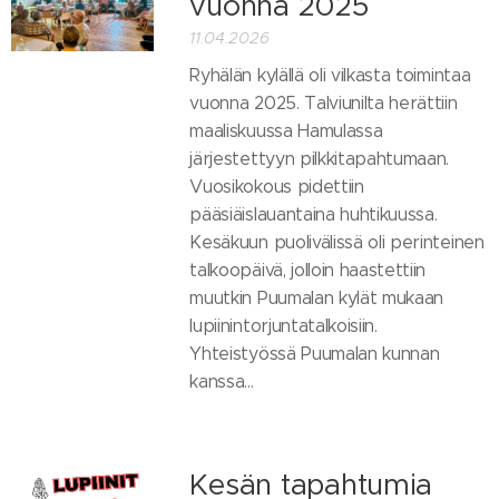
vuonna 2025
11.04.2026
Ryhälän kylällä oli vilkasta toimintaa
vuonna 2025. Talviunilta herättiin
maaliskuussa Hamulassa
järjestettyyn pilkkitapahtumaan.
Vuosikokous pidettiin
pääsiäislauantaina huhtikuussa.
Kesäkuun puolivälissä oli perinteinen
talkoopäivä, jolloin haastettiin
muutkin Puumalan kylät mukaan
lupiinintorjuntatalkoisiin.
Yhteistyössä Puumalan kunnan
kanssa...
Kesän tapahtumia