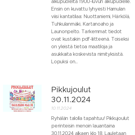
alkupuolelta 1900-luvun alkupuolelle.
Ensin on kuvattu lyhyesti Hamulan
viisi kantatilaa: Nuottaniemi, Härkölä,
Tuhkulanmäki, Kartanoaho ja
Launonpelto. Tarkemmat tiedot
ovat kustakin pdf-liitteenä. Toiseksi
on yleistä tietoa maatiloja ja
asukkaita koskevista nimityksistä.
Lopuksi on...
Pikkujoulut
30.11.2024
10.11.2024
Ryhälän talolla tapahtuu! Pikkujoulut
perinteisin menoin lauantaina
30.11.2024 alkaen klo 18. Lauletaan