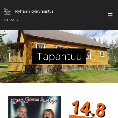
Ryhälän kyläyhdistys
PUUMALA
Tapahtuu