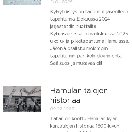
21.04.2025
Kyläyhdistys on tarjonnut jäsenilleen
tapahtumia. Elokuussa 2024
järjestettiin nuottailta
Kylmäsaaressa ja maaliskuussa 2025
ulkoilu- ja pilkkitapahtuma Hamulassa.
Jäseniä osallistui molempiin
tapahtumiin pari-kolmekymmentä.
Sää suosi ja mukavaa oli!
Hamulan talojen
historiaa
09.02.2025
Tähän on koottu Hamulan kylän
kantatilojen historiaa 1800-luvun