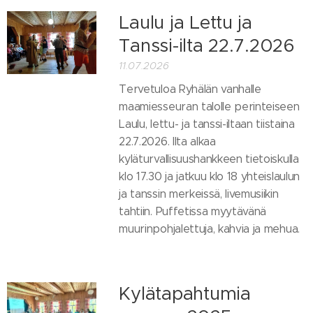
Laulu ja Lettu ja
Tanssi-ilta 22.7.2026
11.07.2026
Tervetuloa Ryhälän vanhalle
maamiesseuran talolle perinteiseen
Laulu, lettu- ja tanssi-iltaan tiistaina
22.7.2026. Ilta alkaa
kyläturvallisuushankkeen tietoiskulla
klo 17.30 ja jatkuu klo 18 yhteislaulun
ja tanssin merkeissä, livemusiikin
tahtiin. Puffetissa myytävänä
muurinpohjalettuja, kahvia ja mehua.
Kylätapahtumia