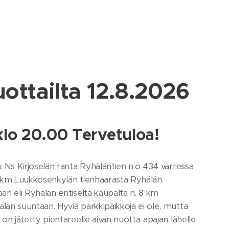
ottailta 12.8.2026
klo 20.00 Tervetuloa!
: Ns Kirjoselän ranta Ryhäläntien n:o 434 varressa
4 km Luukkosenkylän tienhaarasta Ryhälän
an eli Ryhälän entiseltä kaupalta n. 8 km
an suuntaan. Hyviä parkkipaikkoja ei ole, mutta
 on jätetty pientareelle aivan nuotta-apajan lähelle