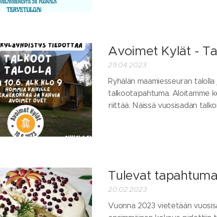
Avoimet Kylät - Ta
29.04.2023
Ryhälän maamiesseuran talolla j
talkootapahtuma. Aloitamme kell
riittää. Näissä vuosisadan talkois
Tulevat tapahtum
20.02.2023
Vuonna 2023 vietetään vuosisa