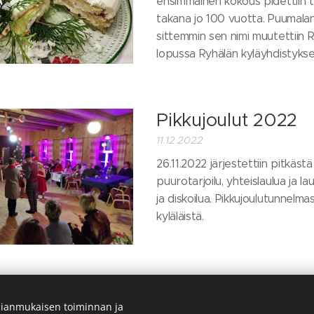
ensimmäinen kokous pidettiin ta
takana jo 100 vuotta. Puumala
sittemmin sen nimi muutettiin 
lopussa Ryhälän kyläyhdistykseks
Pikkujoulut 2022
11.12.2022
26.11.2022 järjestettiin pitkästä
puurotarjoilu, yhteislaulua ja lau
ja diskoilua. Pikkujoulutunnel
kyläläistä.
kirjoitukset
ianmukaisen toiminnan ja