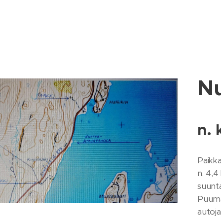
Nu
n. 
Paikka
n. 4,
suunta
Puumal
autoja