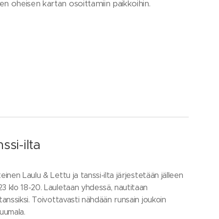
tten oheisen kartan osoittamiin paikkoihin.
ssi-ilta
einen Laulu & Lettu ja tanssi-ilta järjestetään jälleen
23 klo 18-20. Lauletaan yhdessä, nautitaan
 tanssiksi. Toivottavasti nähdään runsain joukoin
Puumala.