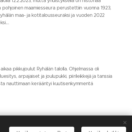
lolla 12.2.2023, mutta yhdistyksellä on historiaa
n pohjoinen maamiesseura perustettiin vuonna 1923,
Ryhälän maa- ja kotitalousseuraksi ja vuoden 2022
i....
 aikaa pikkujoulut Ryhälän talolla. Ohjelmassa oli
luesitys, arpajaiset ja joulupukki, piirileikkejä ja tanssia
masta nauttimaan kerääntyi kuutisenkymmentä