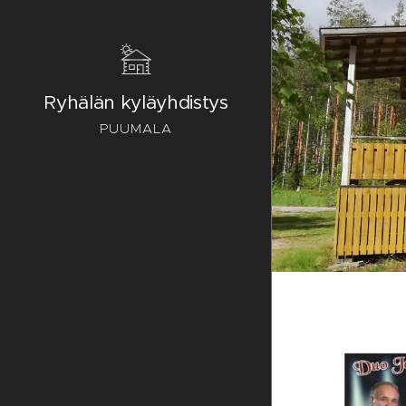
Ryhälän kyläyhdistys
PUUMALA