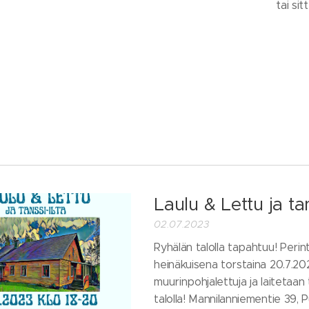
tai si
Laulu & Lettu ja tan
02.07.2023
Ryhälän talolla tapahtuu! Perint
heinäkuisena torstaina 20.7.20
muurinpohjalettuja ja laitetaan
talolla! Mannilanniementie 39, 