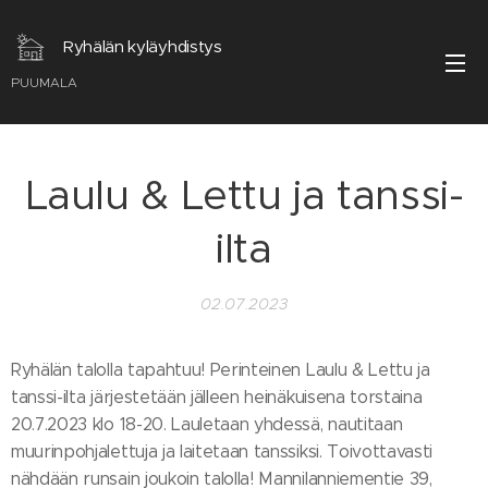
Ryhälän kyläyhdistys
PUUMALA
Laulu & Lettu ja tanssi-
ilta
02.07.2023
Ryhälän talolla tapahtuu! Perinteinen Laulu & Lettu ja
tanssi-ilta järjestetään jälleen heinäkuisena torstaina
20.7.2023 klo 18-20. Lauletaan yhdessä, nautitaan
muurinpohjalettuja ja laitetaan tanssiksi. Toivottavasti
nähdään runsain joukoin talolla! Mannilanniementie 39,