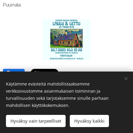
Puumala.
Share
Käytämme evästeitä mahdollistaaksemme
verkkosivustomme asianmukaisen toiminnan ja
turvallisuuden sekä tarjotaksemme sinulle parhaan
mahdollisen käyttökokemuksen.
Hyväksy vain tarpeelliset
Hyväksy kaikki
Luotu
Webnodella
Evästeet