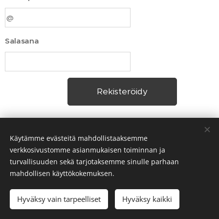
Salasana
Rekisteröidy
Käytämme evästeitä mahdollistaaksemme
verkkosivustomme asianmukaisen toiminnan ja
turvallisuuden sekä tarjotaksemme sinulle parhaan
mahdollisen käyttökokemuksen.
Hyväksy vain tarpeelliset
Hyväksy kaikki
Luotu
Webnodella
Evästeet